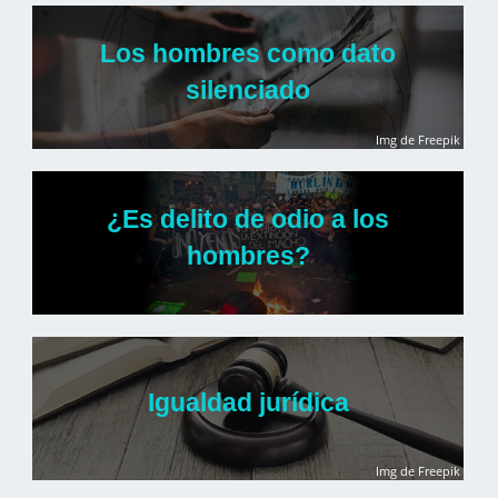
Los hombres como dato
silenciado
Img de Freepik
¿Es delito de
odio a los
hombres?
Igualdad jurídica
Img de Freepik