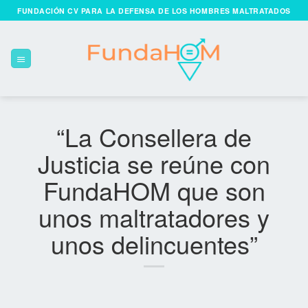
Skip
FUNDACIÓN CV PARA LA DEFENSA DE LOS HOMBRES MALTRATADOS
to
content
“La Consellera de
Justicia se reúne con
FundaHOM que son
unos maltratadores y
unos delincuentes”