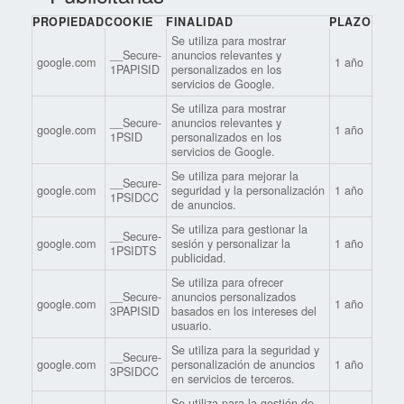
PROPIEDAD
COOKIE
FINALIDAD
PLAZO
Se utiliza para mostrar
__Secure-
anuncios relevantes y
google.com
1 año
1PAPISID
personalizados en los
servicios de Google.
Se utiliza para mostrar
__Secure-
anuncios relevantes y
google.com
1 año
1PSID
personalizados en los
servicios de Google.
Se utiliza para mejorar la
__Secure-
google.com
seguridad y la personalización
1 año
1PSIDCC
de anuncios.
Se utiliza para gestionar la
__Secure-
google.com
sesión y personalizar la
1 año
1PSIDTS
publicidad.
Se utiliza para ofrecer
__Secure-
anuncios personalizados
google.com
1 año
3PAPISID
basados en los intereses del
usuario.
Se utiliza para la seguridad y
__Secure-
google.com
personalización de anuncios
1 año
3PSIDCC
en servicios de terceros.
Se utiliza para la gestión de