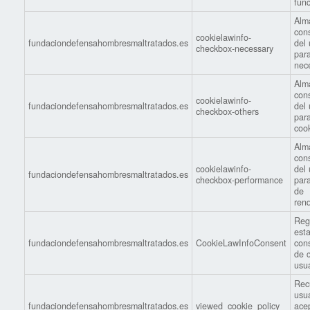
func
Alm
con
cookielawinfo-
fundaciondefensahombresmaltratados.es
del 
checkbox-necessary
par
nec
Alm
con
cookielawinfo-
fundaciondefensahombresmaltratados.es
del 
checkbox-others
para
cook
Alm
con
cookielawinfo-
del 
fundaciondefensahombresmaltratados.es
checkbox-performance
par
de
ren
Regi
est
fundaciondefensahombresmaltratados.es
CookieLawInfoConsent
con
de 
usua
Rec
usu
fundaciondefensahombresmaltratados.es
viewed_cookie_policy
ace