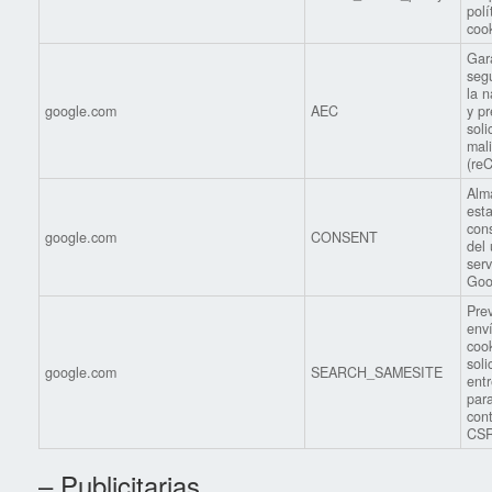
polí
cook
Gara
seg
la 
google.com
AEC
y p
soli
mal
(re
Alm
est
con
google.com
CONSENT
del 
serv
Goo
Prev
env
coo
soli
google.com
SEARCH_SAMESITE
entr
par
con
CSR
– Publicitarias