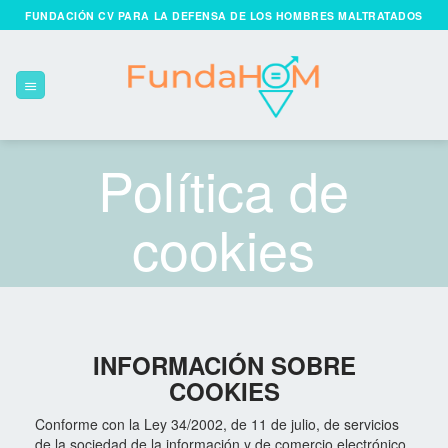
Skip
FUNDACIÓN CV PARA LA DEFENSA DE LOS HOMBRES MALTRATADOS
to
content
Política de
cookies
INFORMACIÓN SOBRE
COOKIES
Conforme con la Ley 34/2002, de 11 de julio, de servicios
de la sociedad de la información y de comercio electrónico