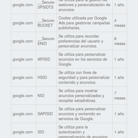
__Secure-
google.com
sesiones y personalización de
1 año
3PSIDTS
anuncios.
Cookie utilizada por Google
__Secure-
4
google.com
Ads para gestionar campañas
BUCKET
meses
publicitarias.
Se utiliza para recordar
__Secure-
8
google.com
preferencias del usuario y
ENID
meses
personalizar anuncios.
Se utiliza para personalizar
google.com
APISID
anuncios en los servicios de
1 año
Google.
Se utiliza con fines de
google.com
HSID
seguridad y para personalizar
1 año
contenido y anuncios.
Se utiliza para mostrar
7
google.com
NID
anuncios personalizados y
meses
recopilar estadísticas.
Se utiliza para personalizar
google.com
SAPISID
anuncios y contenido en
1 año
servicios de Google.
Se utiliza para la
google.com
SID
autenticación y
1 año
personalización de anuncios.