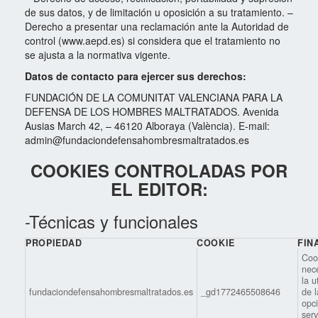
de sus datos, y de limitación u oposición a su tratamiento. –
Derecho a presentar una reclamación ante la Autoridad de
control (www.aepd.es) si considera que el tratamiento no
se ajusta a la normativa vigente.
Datos de contacto para ejercer sus derechos:
FUNDACIÓN DE LA COMUNITAT VALENCIANA PARA LA
DEFENSA DE LOS HOMBRES MALTRATADOS. Avenida
Ausias March 42, – 46120 Alboraya (València). E-mail:
admin@fundaciondefensahombresmaltratados.es
COOKIES CONTROLADAS POR
EL EDITOR:
-Técnicas y funcionales
PROPIEDAD
COOKIE
FIN
Coo
nec
la u
fundaciondefensahombresmaltratados.es
_gd1772465508646
de l
opc
serv