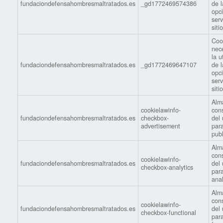
fundaciondefensahombresmaltratados.es
_gd1772469574386
de l
opc
serv
siti
Coo
nec
la u
fundaciondefensahombresmaltratados.es
_gd1772469647107
de l
opc
serv
siti
Alm
cookielawinfo-
con
fundaciondefensahombresmaltratados.es
checkbox-
del 
advertisement
par
publ
Alm
con
cookielawinfo-
fundaciondefensahombresmaltratados.es
del 
checkbox-analytics
par
anal
Alm
con
cookielawinfo-
fundaciondefensahombresmaltratados.es
del 
checkbox-functional
par