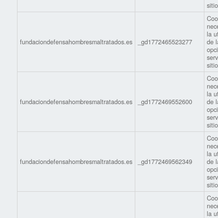
siti
Coo
nec
la u
fundaciondefensahombresmaltratados.es
_gd1772465523277
de l
opc
serv
siti
Coo
nec
la u
fundaciondefensahombresmaltratados.es
_gd1772469552600
de l
opc
serv
siti
Coo
nec
la u
fundaciondefensahombresmaltratados.es
_gd1772469562349
de l
opc
serv
siti
Coo
nec
la u