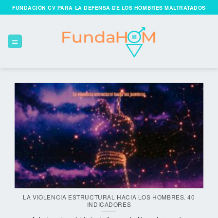
Skip
FUNDACIÓN CV PARA LA DEFENSA DE LOS HOMBRES MALTRATADOS
to
content
LA VIOLENCIA ESTRUCTURAL HACIA LOS HOMBRES. 40
INDICADORES