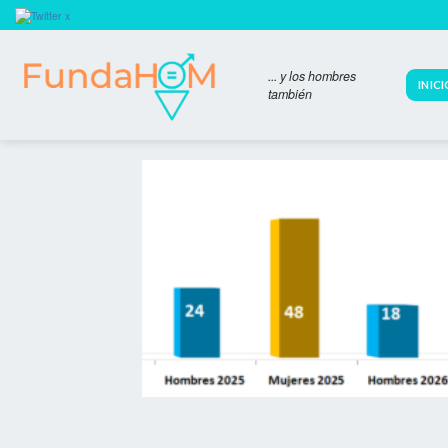
Skip
to
content
... y los hombres
INIC
también