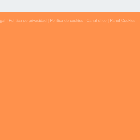
egal
|
Política de privacidad
|
Política de cookies
|
Canal ético
|
Panel Cookies