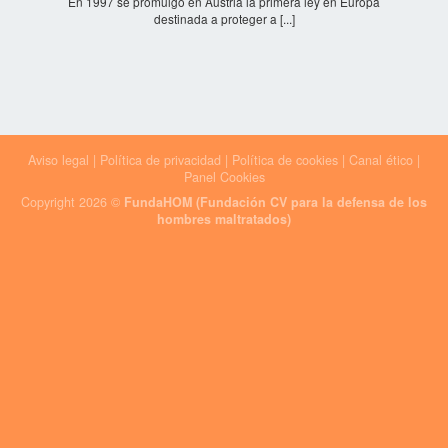
En 1997 se promulgó en Austria la primera ley en Europa
destinada a proteger a [...]
Aviso legal
|
Política de privacidad
|
Política de cookies
|
Canal ético
|
Panel Cookies
Copyright 2026 ©
FundaHOM (Fundación CV para la defensa de los
hombres maltratados)