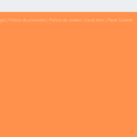
egal
|
Política de privacidad
|
Política de cookies
|
Canal ético
|
Panel Cookies