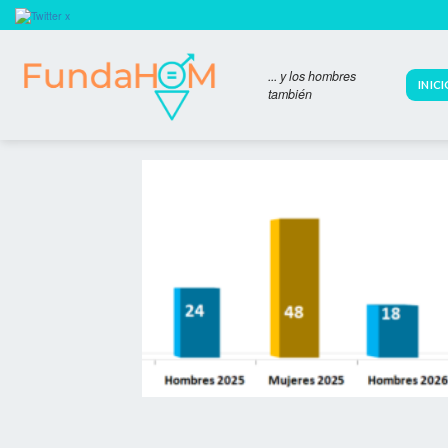
Skip
to
content
... y los hombres
INIC
también