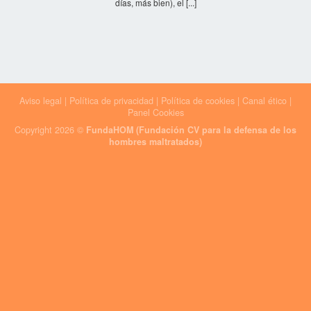
días, más bien), el [...]
Aviso legal
|
Política de privacidad
|
Política de cookies
|
Canal ético
|
Panel Cookies
Copyright 2026 ©
FundaHOM (Fundación CV para la defensa de los
hombres maltratados)