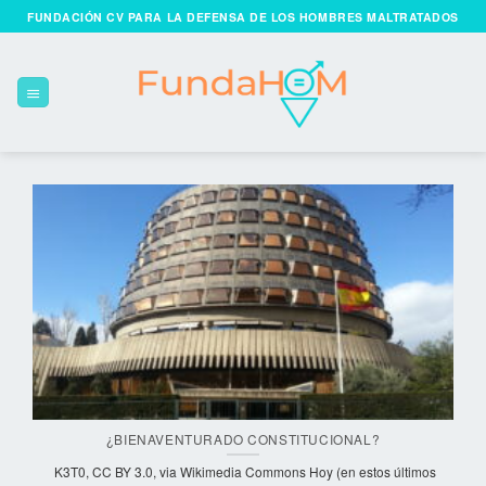
Skip
FUNDACIÓN CV PARA LA DEFENSA DE LOS HOMBRES MALTRATADOS
to
content
¿BIENAVENTURADO CONSTITUCIONAL?
K3T0, CC BY 3.0, via Wikimedia Commons Hoy (en estos últimos