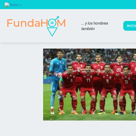
Skip
to
content
... y los hombres
INIC
también