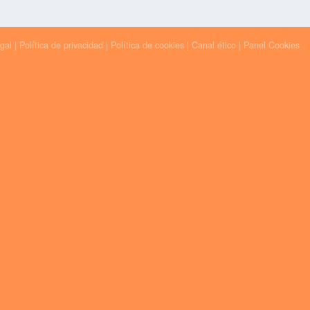
egal
|
Política de privacidad
|
Política de cookies
|
Canal ético
|
Panel Cookies