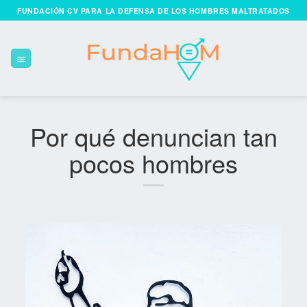
Skip
FUNDACIÓN CV PARA LA DEFENSA DE LOS HOMBRES MALTRATADOS
to
content
Por qué denuncian tan
pocos hombres