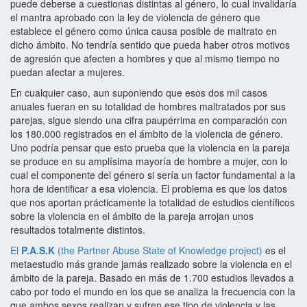
puede deberse a cuestionas distintas al género, lo cual invalidaría
el mantra aprobado con la ley de violencia de género que
establece el género como única causa posible de maltrato en
dicho ámbito. No tendría sentido que pueda haber otros motivos
de agresión que afecten a hombres y que al mismo tiempo no
puedan afectar a mujeres.
En cualquier caso, aun suponiendo que esos dos mil casos
anuales fueran en su totalidad de hombres maltratados por sus
parejas, sigue siendo una cifra paupérrima en comparación con
los 180.000 registrados en el ámbito de la violencia de género.
Uno podría pensar que esto prueba que la violencia en la pareja
se produce en su amplísima mayoría de hombre a mujer, con lo
cual el componente del género si sería un factor fundamental a la
hora de identificar a esa violencia. El problema es que los datos
que nos aportan prácticamente la totalidad de estudios científicos
sobre la violencia en el ámbito de la pareja arrojan unos
resultados totalmente distintos.
El
P.A.S.K
(the Partner Abuse State of Knowledge project)
es el
metaestudio más grande jamás realizado sobre la violencia en el
ámbito de la pareja. Basado en más de 1.700 estudios llevados a
cabo por todo el mundo en los que se analiza la frecuencia con la
que ambos sexos realizan y sufren ese tipo de violencia y las