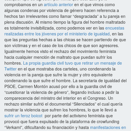
comprobamos en un
artículo anterior
en el que vimos como
algunas condenas por violencia de género hacen referencia a
hechos tan irrelevantes como llamar “desgraciada” a tu pareja en
plena discusión. Al mismo tiempo la figura del hombre maltratado
es totalmente invisibilizada, como podemos ver en las
encuestas
realizadas entre los jóvenes por el ministerio de igualdad
, en las
que las preguntas hechas a las chicas se hacen partiendo de que
son víctimas y en el caso de los chicos de que son agresores.
Igualmente hemos visto el rechazo del movimiento feminista
hacia cualquier mención de maltrato que puedan sufrir los
hombres.
La propia guardia civil tuvo que retirar un mensaje de
Twitter
en el que mostraba dos carteles, uno condenando la
violencia en la pareja que sufre la mujer y otro equivalente
condenando la que sufre el hombre. La secretaria de igualdad del
PSOE, Carmen Montón acusó por ello a la guardia civil de
“cuestionar la violencia de género”, llegando incluso a pedir la
comparecencia del ministro del interior en el Congreso. Un
rechazo similar sufrió el documental “Silenciados” el cual quería
mostrar la violencia que sufren los hombres, lo que le llevó a
sufrir un feroz boicot
por parte del activismo feminista que
provocó que fuera expulsado de la plataforma de crowfunding
“Verkami”, dificultando su financiación y hasta
manifestaciones en