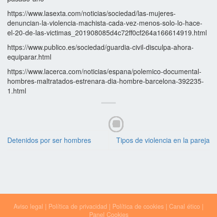
https://www.lasexta.com/noticias/sociedad/las-mujeres-
denuncian-la-violencia-machista-cada-vez-menos-solo-lo-hace-
el-20-de-las-victimas_201908085d4c72ff0cf264a166614919.html
https://www.publico.es/sociedad/guardia-civil-disculpa-ahora-
equiparar.html
https://www.lacerca.com/noticias/espana/polemico-documental-
hombres-maltratados-estrenara-dia-hombre-barcelona-392235-
1.html
Detenidos por ser hombres
Tipos de violencia en la pareja
Aviso legal
|
Política de privacidad
|
Política de cookies
|
Canal ético
|
Panel Cookies