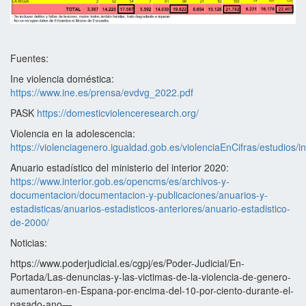
Fuentes:
Ine violencia doméstica:
https://www.ine.es/prensa/evdvg_2022.pdf
PASK
https://domesticviolenceresearch.org/
Violencia en la adolescencia:
https://violenciagenero.igualdad.gob.es/violenciaEnCifras/estudios
Anuario estadístico del ministerio del interior 2020:
https://www.interior.gob.es/opencms/es/archivos-y-
documentacion/documentacion-y-publicaciones/anuarios-y-
estadisticas/anuarios-estadisticos-anteriores/anuario-estadistico-
de-2000/
Noticias:
https://www.poderjudicial.es/cgpj/es/Poder-Judicial/En-
Portada/Las-denuncias-y-las-victimas-de-la-violencia-de-genero-
aumentaron-en-Espana-por-encima-del-10-por-ciento-durante-el-
pasado-ano—